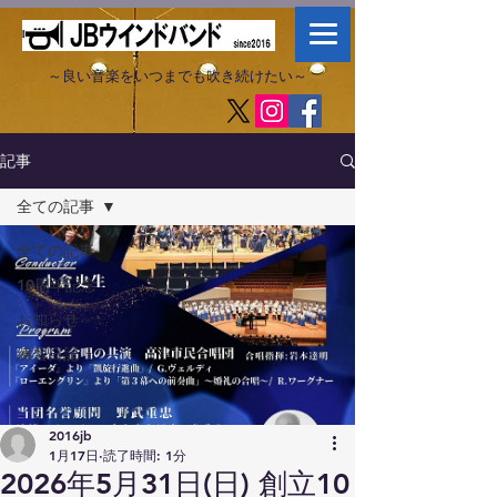
～良い音楽をいつまでも吹き続けたい～​
記事
全ての記事
全ての記事
10周年記念
お知らせ
練習日記
2016jb
1月17日
読了時間: 1分
2026年5月31日(日) 創立10