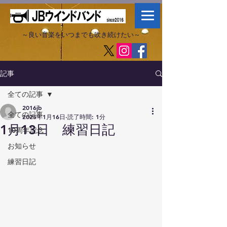
～良い音楽をいつまでも吹き続けたい～​
記事
全ての記事
2016jb
全ての記事
2025年1月16日
読了時間: 1分
1月13日 練習日記
10周年記念
お知らせ
練習日記