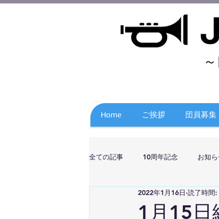
～
Home
ご挨拶
団員募集
全ての記事
10周年記念
お知ら
2022年1月16日
読了時間:
1月15