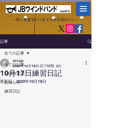
～良い音楽をいつまでも吹き続けたい～​
記事
全ての記事
2016jb
全ての記事
2020年10月18日
読了時間: 2分
10月17日練習日記
10周年記念
更新日：
2020年10月18日
お知らせ
練習日記