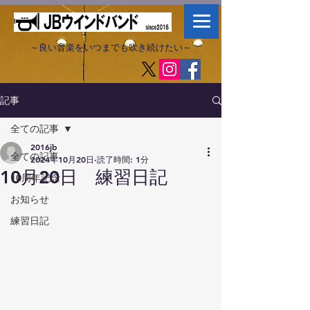
～良い音楽をいつまでも吹き続けたい～​
記事
全ての記事
2016jb
全ての記事
2024年10月20日
読了時間: 1分
10月20日 練習日記
10周年記念
お知らせ
練習日記