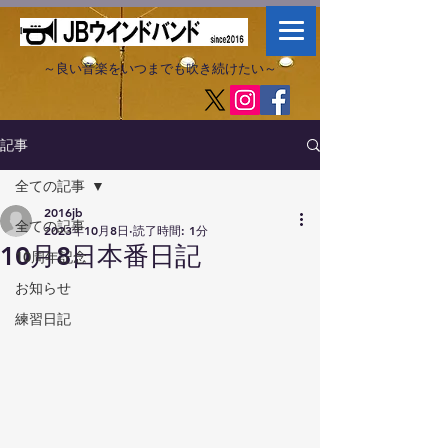
～良い音楽をいつまでも吹き続けたい～​
記事
全ての記事
2016jb
全ての記事
2023年10月8日
読了時間: 1分
10月8日本番日記
10周年記念
お知らせ
練習日記