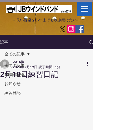
～良い音楽をいつまでも吹き続けたい～​
記事
全ての記事
2016jb
全ての記事
2023年2月19日
読了時間: 1分
2月18日練習日記
10周年記念
お知らせ
練習日記