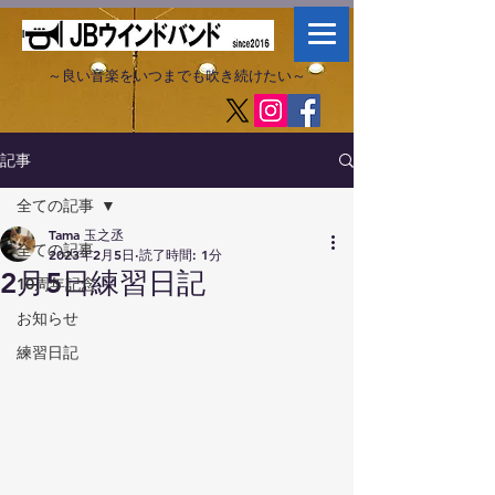
～良い音楽をいつまでも吹き続けたい～​
記事
全ての記事
Tama 玉之丞
全ての記事
2023年2月5日
読了時間: 1分
2月5日練習日記
10周年記念
お知らせ
練習日記