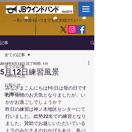
～良い音楽をいつまでも吹き続けたい～​
記事
全ての記事
2018年5月13日
読了時間: 1分
全ての記事
5月12日練習風景
10周年記念
お知らせ
みなさまこんにちは❗️今日は母の日です
練習日記
ね💐生憎のお天気となりましたが、い
かがお過ごしでしょうか？
昨日の練習は神ノ木地区センターにて
行いました。総勢22名での練習となり
ました。賛助でお越しいただいている
トラのみなさまのおかげもあり、各パ