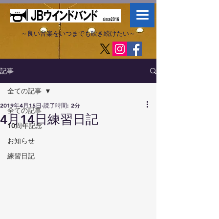
～良い音楽をいつまでも吹き続けたい～​
記事
全ての記事
2019年4月15日
読了時間: 2分
全ての記事
4月14日練習日記
10周年記念
お知らせ
練習日記