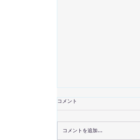
2026/8/1 練習日記
コメント
午前中からとてつもない暑さ‼️ 地
区センターにたどり着くまでに、
バテてしまいそう😵 そんな猛暑
コメントを追加…
の中でも、JBは元気に練習に励