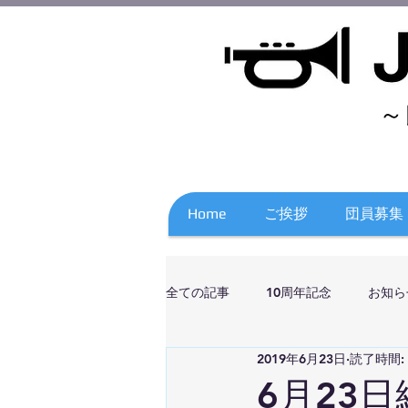
～
Home
ご挨拶
団員募集
全ての記事
10周年記念
お知ら
2019年6月23日
読了時間:
6月23