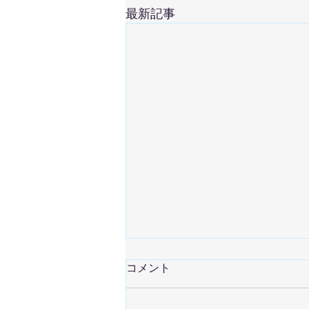
最新記事
2026/8/1 練習日記
コメント
午前中からとてつもない暑さ‼️ 地
区センターにたどり着くまでに、