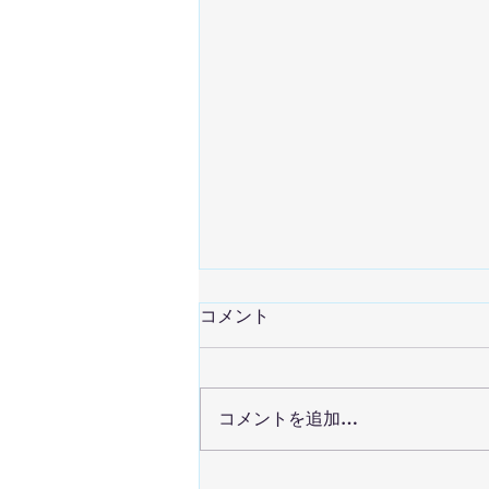
2026/8/1 練習日記
コメント
午前中からとてつもない暑さ‼️ 地
区センターにたどり着くまでに、
バテてしまいそう😵 そんな猛暑
コメントを追加…
の中でも、JBは元気に練習に励
んでいます！ 合奏の前半は基礎
練習を行いました。コラールで