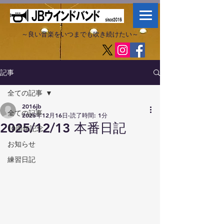
～良い音楽をいつまでも吹き続けたい～​
記事
全ての記事
2016jb
全ての記事
2025年12月16日
読了時間: 1分
2025/12/13 本番日記
10周年記念
お知らせ
練習日記