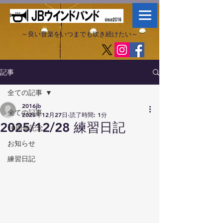
～良い音楽をいつまでも吹き続けたい～​
記事
全ての記事
2016jb
全ての記事
2025年12月27日
読了時間: 1分
2025/12/28 練習日記
10周年記念
お知らせ
練習日記