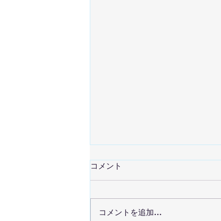
2026/8/1 練習日記
コメント
午前中からとてつもない暑さ‼️ 地
区センターにたどり着くまでに、
バテてしまいそう😵 そんな猛暑
コメントを追加…
の中でも、JBは元気に練習に励