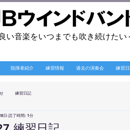
良い音楽をいつまでも吹き続けたい～
指揮者紹介
練習情報
過去の演奏会
練習日
せ
練習日記
28日
読了時間: 1分
/27 練習日記