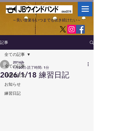
～良い音楽をいつまでも吹き続けたい～​
記事
全ての記事
2016jb
全ての記事
1月20日
読了時間: 1分
2026/1/18 練習日記
10周年記念
お知らせ
練習日記