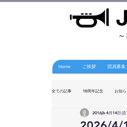
～
Home
ご挨拶
団員募集
全ての記事
10周年記念
お知ら
2016jb
4月14日
読
2026/4