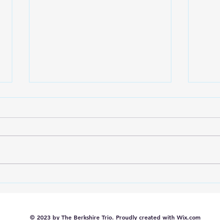
2026年5月31日(日) 創立10周
202
年記念演奏会 終了しました
まち
ト】
© 2023 by The Berkshire Trio. Proudly created with
Wix.com