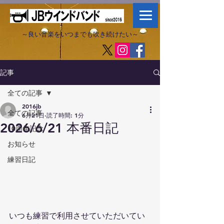
～良い音楽をいつまでも吹き続けたい～​
記事
全ての記事
2016jb
全ての記事
6月21日
読了時間: 1分
2026/6/21 本番日記
10周年記念
お知らせ
練習日記
いつも練習で利用させていただいてい