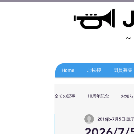
～
Home
ご挨拶
団員募集
全ての記事
10周年記念
お知ら
2016jb
7月5日
読了
2026/7