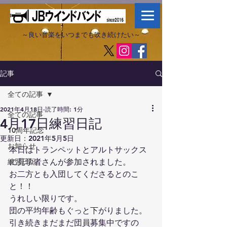
～良い音楽をいつまでも吹き続けたい～​
記事
全ての記事
2021年4月18日
読了時間: 1分
全ての記事
4月17日練習日記
10周年記念
更新日：
2021年5月5日
お知らせ
本日はトランペットとアルトサックス
練習日記
に見学者さんが参加されました。
お二方とも入団してくださるとのこ
と！！
うれしい限りです。
団の平均年齢もぐっと下がりました。
引き続きまだまだ団員募集中ですの