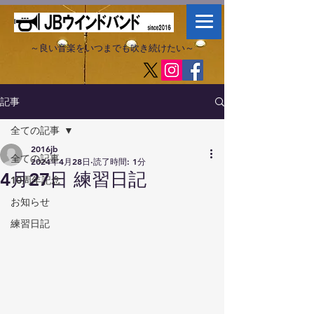
～良い音楽をいつまでも吹き続けたい～​
記事
全ての記事
2016jb
全ての記事
2024年4月28日
読了時間: 1分
4月27日 練習日記
10周年記念
お知らせ
練習日記