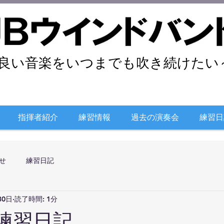
良い音楽をいつまでも吹き続けたい～
指揮者紹介
練習情報
過去の演奏会
練習日
せ
練習日記
30日
読了時間: 1分
日練習日記