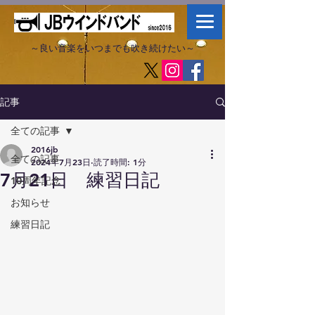
～良い音楽をいつまでも吹き続けたい～​
記事
全ての記事
2016jb
全ての記事
2024年7月23日
読了時間: 1分
7月21日 練習日記
10周年記念
お知らせ
練習日記