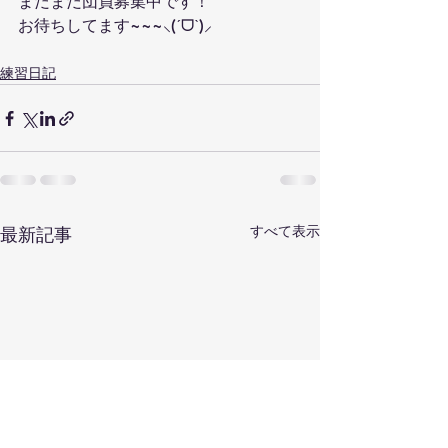
まだまだ団員募集中です！
お待ちしてます~~~⸜(ˊᗜˋ)⸝
練習日記
すべて表示
最新記事