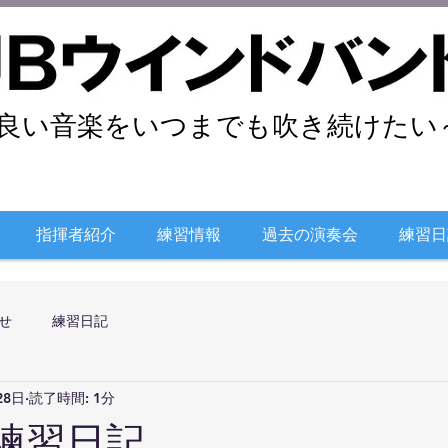
良い音楽をいつまでも吹き続けたい～
指揮者紹介
練習情報
過去の演奏会
練習日
せ
練習日記
28日
読了時間: 1分
日練習日記