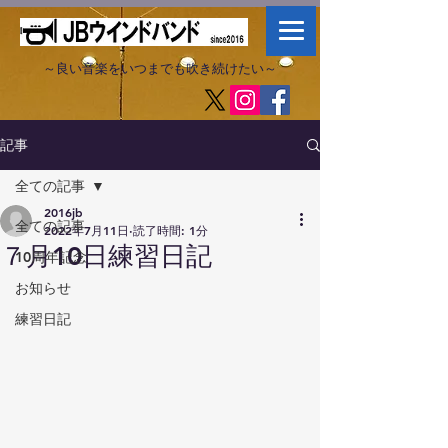
～良い音楽をいつまでも吹き続けたい～​
記事
全ての記事
2016jb
全ての記事
2022年7月11日
読了時間: 1分
７月10日練習日記
10周年記念
お知らせ
練習日記