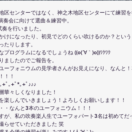
地区センターではなく、神之木地区センターにて練習を
の演奏会に向けて選曲＆練習中。
試奏を行いました。
かけになったり、初見でどのくらい吹けるのか？という
ったりします。
ログラムになるでしょうね ((o(´∀｀)o))ﾜｸﾜｸ
りましたのでご報告を。
ユーフォニウムの見学者さんがお見えになり、なんと！
！！！
ﾟ｡+ﾟ*｡+ﾟ♪♪♪
層華々しくなりました！
を楽しんでいきましょう！よろしくお願いします！！
・・なんと3本のユーフォニウム！！！
すが、私の吹奏楽人生でユーフォパート3名は初めてだ
撮らせていただきました 笑
る今後の練習が楽しみです！(人´∀｀)♪