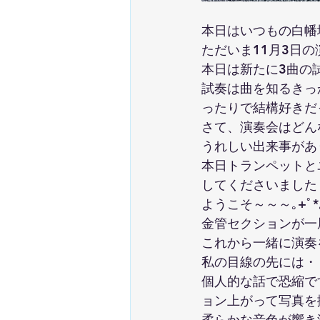
本日はいつもの白幡
ただいま11月3日
本日は新たに3曲の
試奏は曲を知るきっ
ったりで結構好きだ
さて、演奏会はどんなプ
うれしい出来事があ
本日トランペットと
してくださいました
ようこそ～～～｡+ﾟ*｡+
金管セクションが一
これから一緒に演奏
私の目線の先には・
個人的な話で恐縮で
ョン上がって写真を
柔らかな音色が響き渡