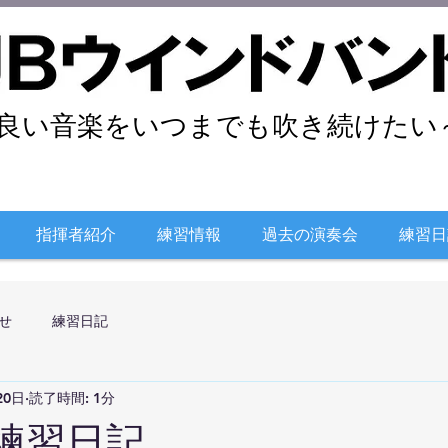
良い音楽をいつまでも吹き続けたい～
指揮者紹介
練習情報
過去の演奏会
練習日
せ
練習日記
20日
読了時間: 1分
日練習日記