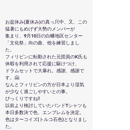
お盆休み(夏休み)の真っ只中、又、この
猛暑にもめげず大勢のメンバーが
集まり、9月10日の白幡地区センター
「文化祭」向の曲、他を練習しまし
た。
フィリピンに転勤された元団員のK氏も
休暇を利用されて応援に駆けつけ、
ドラムセットで大暴れ。感謝、感謝で
す。🤗
なんとフィリピンの方が日本より湿気
が少なく過ごしやすいとの事。
びっくりですね‼️
以前より検討していたバンドTシャツも
本日多数決で色、エンブレムを決定。
色はターコイズ(トルコ石色)となりまし
た。