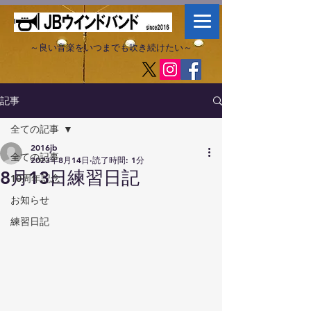
～良い音楽をいつまでも吹き続けたい～​
記事
全ての記事
2016jb
全ての記事
2023年8月14日
読了時間: 1分
8月13日練習日記
10周年記念
お知らせ
練習日記